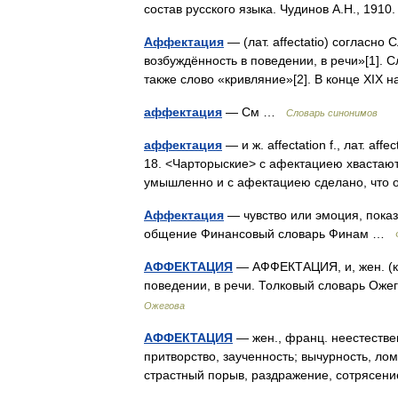
состав русского языка. Чудинов А.Н., 1
Аффектация
— (лат. affectatio) согласн
возбуждённость в поведении, в речи»[1]. 
также слово «кривляние»[2]. В конце XIX
аффектация
— См …
Словарь синонимов
аффектация
— и ж. affectation f., лат. af
18. <Чарторыские> с афектациею хвастают
умышленно и с афектациею сделано, что
Аффектация
— чувство или эмоция, пока
общение Финансовый словарь Финам …
АФФЕКТАЦИЯ
— АФФЕКТАЦИЯ, и, жен. (кн
поведении, в речи. Толковый словарь Оже
Ожегова
АФФЕКТАЦИЯ
— жен., франц. неестествен
притворство, заученность; вычурность, лом
страстный порыв, раздражение, сотрясе