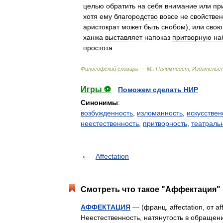
целью
обратить
на
себя
внимание
или
пр
хотя
ему
благородство
вовсе
не
свойстве
аристократ
может
быть
снобом
),
или
свою
ханжа
выставляет
напоказ
притворную
на
простота
.
Философский
словарь
—
М
.
:
Палимпсест
,
Издательс
Игры ⚽
Поможем сделать НИР
Синонимы
:
возбужденность
,
изломанность
,
искусствен
неестественность
,
притворность
,
театраль
Affectation
Смотреть что такое "Аффектация" 
АФФЕКТАЦИЯ
— (франц. affectation, от a
Неестественность, натянутость в обращен