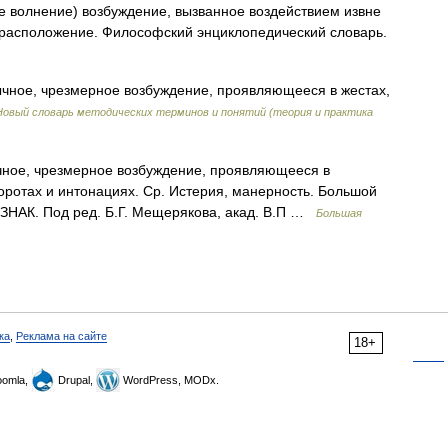
ое волнение) возбуждение, вызванное воздействием извне
 расположение. Философский энциклопедический словарь.
обычное, чрезмерное возбуждение, проявляющееся в жестах,
Новый словарь методических терминов и понятий (теория и практика
бычное, чрезмерное возбуждение, проявляющееся в
оротах и интонациях. Ср. Истерия, манерность. Большой
ОЗНАК. Под ред. Б.Г. Мещерякова, акад. В.П …
Большая
ка
,
Реклама на сайте
18+
omla,
Drupal,
WordPress, MODx.