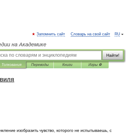
Запомнить сайт
Словарь на свой сайт
RU
едии на Академике
Найти!
Толкования
Переводы
Книги
Игры ⚽
нвиля
емление
изобразить
чувство
,
которого
не
испытываешь
,
с