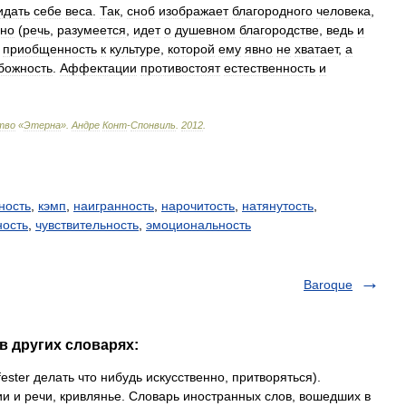
идать
себе
веса
.
Так
,
сноб
изображает
благородного
человека
,
нно
(
речь
,
разумеется
,
идет
о
душевном
благородстве
,
ведь
и
приобщенность
к
культуре
,
которой
ему
явно
не
хватает
,
а
божность
.
Аффектации
противостоят
естественность
и
тво
«
Этерна
»
.
Андре
Конт
-
Спонвиль
.
2012
.
ность
,
кэмп
,
наигранность
,
нарочитость
,
натянутость
,
ность
,
чувствительность
,
эмоциональность
Baroque
в других словарях:
ffester делать что нибудь искусственно, притворяться).
ии и речи, кривлянье. Словарь иностранных слов, вошедших в