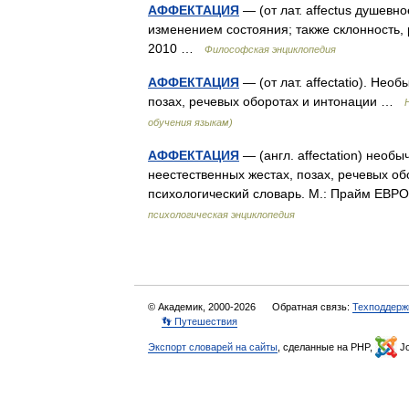
АФФЕКТАЦИЯ
— (от лат. affectus душевн
изменением состояния; также склонность,
2010 …
Философская энциклопедия
АФФЕКТАЦИЯ
— (от лат. affectatio). Не
позах, речевых оборотах и интонации …
обучения языкам)
АФФЕКТАЦИЯ
— (англ. affectation) нео
неестественных жестах, позах, речевых об
психологический словарь. М.: Прайм ЕВР
психологическая энциклопедия
© Академик, 2000-2026
Обратная связь:
Техподдерж
👣 Путешествия
Экспорт словарей на сайты
, сделанные на PHP,
Jo