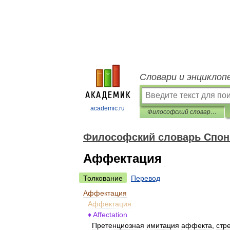
Словари и энциклоп
academic.ru
Философский словарь Спонвиля
Философский словарь Спо
Аффектация
Толкование
Перевод
Аффектация
Аффектация
♦
Affectation
Претенциозная
имитация
аффекта
,
стр