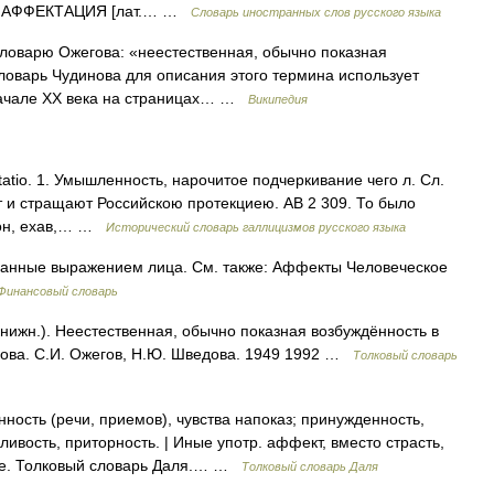
910. АФФЕКТАЦИЯ [лат.… …
Словарь иностранных слов русского языка
о Словарю Ожегова: «неестественная, обычно показная
Словарь Чудинова для описания этого термина использует
 начале XX века на страницах… …
Википедия
fectatio. 1. Умышленность, нарочитое подчеркивание чего л. Сл.
 и стращают Российскою протекциею. АВ 2 309. То было
 он, ехав,… …
Исторический словарь галлицизмов русского языка
занные выражением лица. См. также: Аффекты Человеческое
Финансовый словарь
ижн.). Неестественная, обычно показная возбуждённость в
гова. С.И. Ожегов, Н.Ю. Шведова. 1949 1992 …
Толковый словарь
ность (речи, приемов), чувства напоказ; принужденность,
ливость, приторность. | Иные употр. аффект, вместо страсть,
ние. Толковый словарь Даля.… …
Толковый словарь Даля